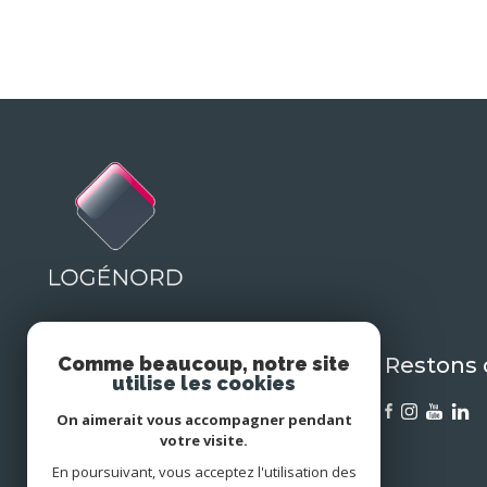
Restons
Comme beaucoup, notre site
LOGÉNORD
utilise les cookies
0359504617
On aimerait vous accompagner pendant
grimault@logenord.com
votre visite.
8 Rue de Dunkerque
En poursuivant, vous acceptez l'utilisation des