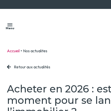
Menu
Accueil
Nos actualites
Accueil
Nos
Retour aux actualités
Acheter
Faire
biens
estimer
Louer
votre
Notre
Acheter en 2026 : es
bien
Biens
équipe
moment pour se lan
vendus
Estimation à
Estimation
Erquinghem-