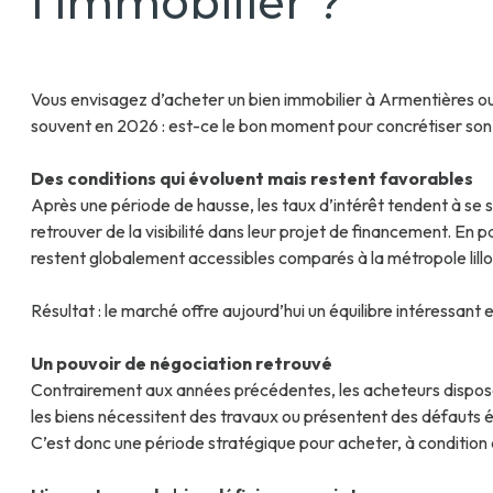
l’immobilier ?
Actualités
Lys
Estimation
Contact
Vous envisagez d’acheter un bien immobilier à Armentières ou
à
Recrutement
souvent en 2026 : est-ce le bon moment pour concrétiser son
Houplines
Des conditions qui évoluent mais restent favorables
Estimation à
Après une période de hausse, les taux d’intérêt tendent à se 
La Chapelle
retrouver de la visibilité dans leur projet de financement. En pa
d'Armentières
restent globalement accessibles comparés à la métropole lillo
Estimation
Résultat : le marché offre aujourd’hui un équilibre intéressant
à Nieppe
Un pouvoir de négociation retrouvé
Estimation à
Contrairement aux années précédentes, les acheteurs dispose
Armentières
les biens nécessitent des travaux ou présentent des défauts 
C’est donc une période stratégique pour acheter, à condition d