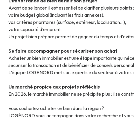
L’importance de bien définir son projet
Avant de se lancer, il est essentiel de clarifier plusieurs points :
votre budget global (incluant les frais annexes),
vos critères prioritaires (surface, extérieur, localisation…),
votre capacité d’emprunt.
Un projet bien préparé permet de gagner du temps et d’éviter
Se faire accompagner pour sécuriser son achat
Acheter un bien immobilier est une étape importante qui néc
sécuriser la transaction et de bénéficier de conseils personna
L’équipe LOGÉNORD met son expertise du secteur à votre servi
Un marché propice aux projets réfléchis
En 2026, le marché immobilier ne se précipite plus : il se con
Vous souhaitez acheter un bien dans la région ?
LOGÉNORD vous accompagne dans votre recherche et vous aide