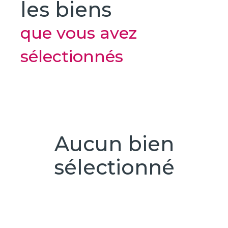
les biens
Actualités
Lys
que vous avez
Estimation
Contact
à
sélectionnés
Recrutement
Houplines
Estimation à
La Chapelle
d'Armentières
Estimation
Aucun bien
à Nieppe
sélectionné
Estimation à
Armentières