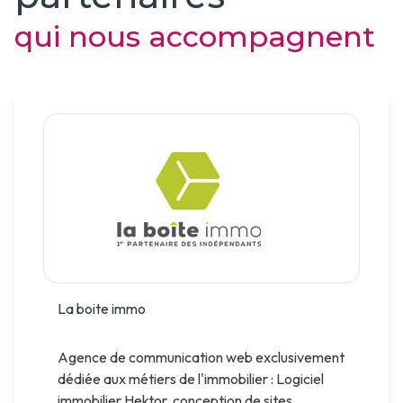
Actualités
Lys
qui nous accompagnent
Estimation
Contact
à
Recrutement
Houplines
Estimation à
La Chapelle
d'Armentières
Estimation
à Nieppe
Estimation à
La boite immo
Armentières
Agence de communication web exclusivement
dédiée aux métiers de l'immobilier : Logiciel
immobilier Hektor, conception de sites