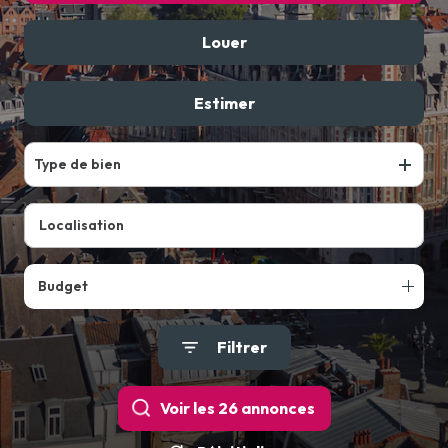
Louer
De l'ancien
De l'immo pro
Estimer
à l'année
Type de bien
Budget
Filtrer
Voir les
26
annonces