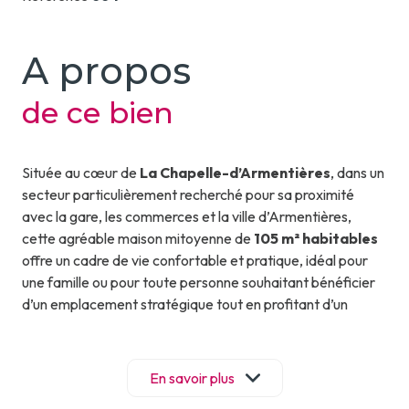
A propos
de ce bien
Située au cœur de
La Chapelle-d’Armentières
, dans un
secteur particulièrement recherché pour sa proximité
avec la gare, les commerces et la ville d’Armentières,
cette agréable maison mitoyenne de
105 m² habitables
offre un cadre de vie confortable et pratique, idéal pour
une famille ou pour toute personne souhaitant bénéficier
d’un emplacement stratégique tout en profitant d’un
environnement agréable.
Dès l’entrée, vous serez séduit par l’atmosphère
chaleureuse qui se dégage de cette habitation. Son
séjour
En savoir plus
lumineux
constitue un véritable espace de vie où il fait