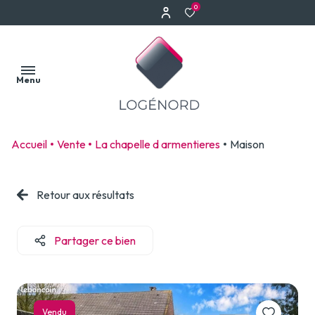
0
Menu
Accueil
Vente
La chapelle d armentieres
Maison
Accueil
Nos
Retour aux résultats
Acheter
Faire
biens
estimer
Louer
votre
Partager ce bien
Notre
bien
Biens
équipe
vendus
Estimation à
Estimation
Erquinghem-
Vendu