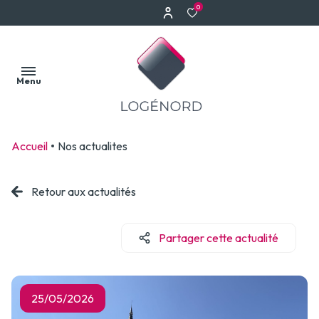
0
Menu
Accueil
Nos actualites
Accueil
Nos
Retour aux actualités
Acheter
Faire
biens
estimer
Louer
Partager cette actualité
votre
Notre
bien
Biens
équipe
vendus
Estimation à
Estimation
25/05/2026
Erquinghem-