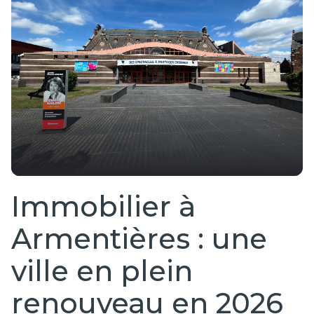
Actualités
Lys
Estimation
Contact
à
Recrutement
Houplines
Estimation à
La Chapelle
d'Armentières
Estimation
Immobilier à
à Nieppe
Armentières : une
Estimation à
Armentières
ville en plein
renouveau en 2026