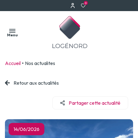
0
Menu
Accueil
Nos actualites
Accueil
Nos
Retour aux actualités
Acheter
Faire
biens
estimer
Louer
Partager cette actualité
votre
Notre
bien
Biens
équipe
vendus
Estimation à
Estimation
14/06/2026
Erquinghem-