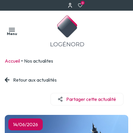
0
Menu
Accueil
Nos actualites
Accueil
Nos
Retour aux actualités
Acheter
Faire
biens
estimer
Louer
Partager cette actualité
votre
Notre
bien
Biens
équipe
vendus
Estimation à
Estimation
14/06/2026
Erquinghem-